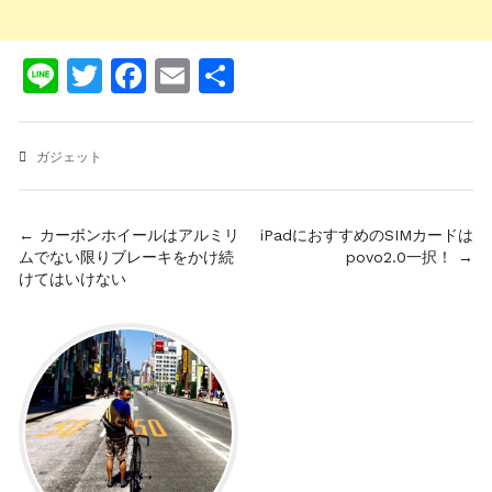
Line
Twitter
Facebook
Email
共
有
ガジェット
投
← カーボンホイールはアルミリ
iPadにおすすめのSIMカードは
ムでない限りブレーキをかけ続
povo2.0一択！ →
稿
けてはいけない
ナ
ビ
ゲ
ー
シ