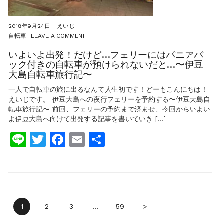
自
転
車
2018年9月24日
えいじ
旅
ON
自転車
LEAVE A COMMENT
行
い
記〜
よ
いよいよ出発！だけど…フェリーにはパニアバ
い
ック付きの自転車が預けられないだと…〜伊豆
よ
大島自転車旅行記〜
出
発！
一人で自転車の旅に出るなんて人生初です！どーもこんにちは！
だ
えいじです。 伊豆大島への夜行フェリーを予約する〜伊豆大島自
け
転車旅行記〜 前回、フェリーの予約まで済ませ、今回からいよい
ど…
フ
よ伊豆大島へ向けて出発する記事を書いていき […]
ェ
Line
Twitter
Facebook
Email
共
リ
ー
有
に
は
パ
ニ
ア
バ
投
ッ
1
2
3
…
59
>
ク
付