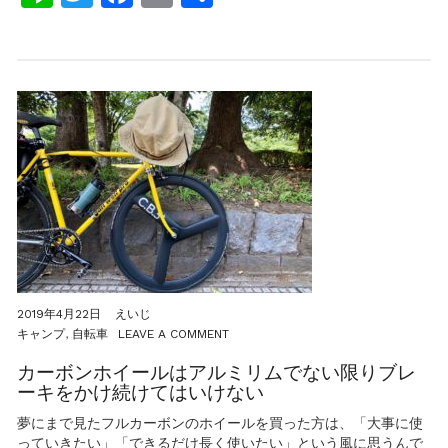
法
有
【2022
年
版】
2019年4月22日
えいじ
ON
キャンプ
,
自転車
LEAVE A COMMENT
カ
ー
カーボンホイールはアルミリムでない限りブレ
ボ
ーキをかけ続けてはいけない
ン
ホ
夢にまで見たフルカーボンのホイールを買った方は、「大事に使
イ
っていきたい」「できるだけ長く使いたい」という風に思うんで