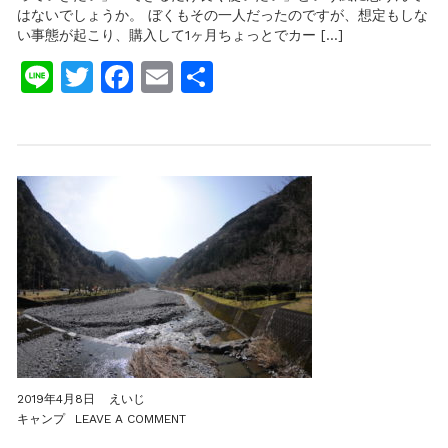
ー
はないでしょうか。 ぼくもその一人だったのですが、想定もしな
ル
い事態が起こり、購入して1ヶ月ちょっとでカー […]
は
ア
Line
Twitter
Facebook
Email
共
ル
ミ
有
リ
ム
で
な
い
限
り
ブ
レ
ー
キ
を
か
け
続
け
て
は
2019年4月8日
えいじ
い
ON
キャンプ
LEAVE A COMMENT
け
佐
な