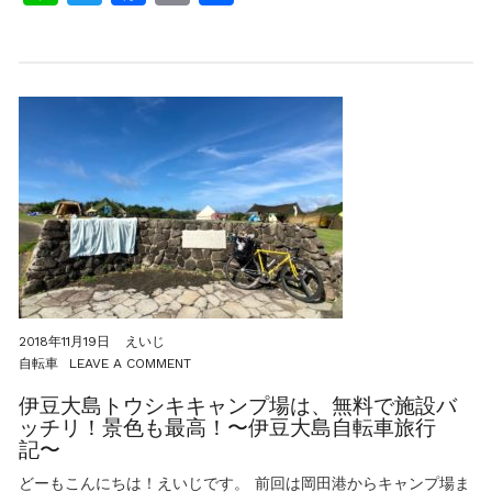
有
ほ
し
い
伊
豆
大
島
の
オ
ス
ス
メ
の
観
光
地
５
選
2018年11月19日
えいじ
ON
自転車
LEAVE A COMMENT
伊
豆
伊豆大島トウシキキャンプ場は、無料で施設バ
大
ッチリ！景色も最高！〜伊豆大島自転車旅行
島
記〜
ト
ウ
どーもこんにちは！えいじです。 前回は岡田港からキャンプ場ま
シ