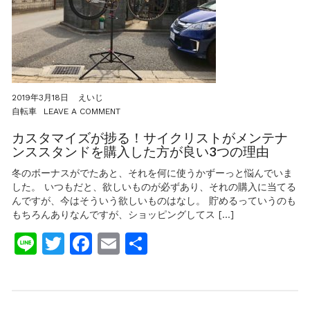
転
車
店
の
ダ
イ
レ
ク
2019年3月18日
えいじ
ト
ON
自転車
LEAVE A COMMENT
マ
カ
ウ
ス
カスタマイズが捗る！サイクリストがメンテナ
ン
タ
ンススタンドを購入した方が良い3つの理由
ト
マ
ブ
イ
冬のボーナスがでたあと、それを何に使うかずーっと悩んでいま
レ
ズ
ー
した。 いつもだと、欲しいものが必ずあり、それの購入に当てる
が
キ
んですが、今はそういう欲しいものはなし。 貯めるっていうのも
捗
台
もちろんありなんですが、ショッピングしてス […]
る！
座
サ
が
Line
Twitter
Facebook
Email
共
イ
秀
ク
逸！
有
リ
ス
ト
が
メ