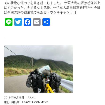
での壮絶な道のりを書き起こしました。 伊豆大島の坂は想像以上
キ
にすごかった。ナメるな！危険。〜伊豆大島自転車旅行記〜 今日
キ
ャ
は今回の旅の宿泊地でもあるトウシキキャン […]
ン
Line
Twitter
Facebook
Email
共
プ
場
有
は、
無
料
で
施
設
バ
ッ
チ
リ！
景
色
も
最
高！〜
伊
豆
大
2018年10月15日
えいじ
島
ON
旅行
,
自転車
LEAVE A COMMENT
自