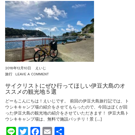
ン
テ
ナ
ン
ス
ス
タ
ン
ド
を
購
入
し
2018年12月10日
えいじ
た
ON
旅行
LEAVE A COMMENT
方
サ
が
イ
サイクリストにぜひ行ってほしい伊豆大島のオ
良
ク
ススメの観光地５選
い
リ
3
ス
どーもこんにちは！えいじです。 前回の伊豆大島旅行記では、ト
つ
ト
ウシキキャンプ場の紹介をさせてもらったので、今回はぼくが回
の
に
理
った伊豆大島の観光地の紹介をさせていただきます！ 伊豆大島ト
ぜ
由
ウシキキャンプ場は、無料で施設バッチリ！景 […]
ひ
行
Line
Twitter
Facebook
Email
共
っ
て