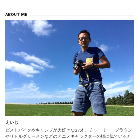
稿
き
ナ
の
ABOUT ME
自
ビ
転
車
ゲ
が
預
ー
け
ら
シ
れ
な
ョ
い
だ
ン
と…〜
伊
豆
大
島
自
転
車
旅
行
えいじ
記〜
ピストバイクやキャンプが大好きな27才。チャーリー・ブラウン
やリトルグリーメンなどのアニメキャラクターの様に似ていると