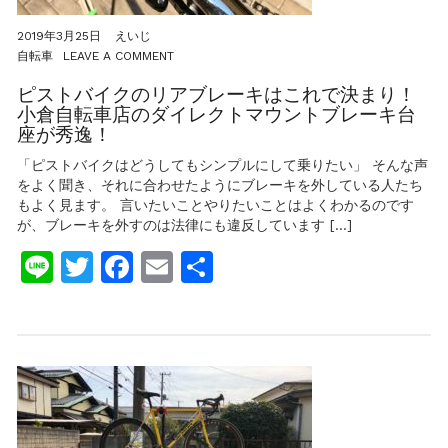
最
高
2019年3月25日
えいじ
な
ON
自転車
LEAVE A COMMENT
の
ピ
で
ス
ピストバイクのリアブレーキはこれで決まり！
す。
ト
小倉自転車店のダイレクトマウントブレーキ台
バ
座が秀逸！
イ
ク
「ピストバイクはどうしてもシンプルにして乗りたい」 そんな声
の
をよく聞き、それに合わせたようにブレーキを外している人たち
リ
もよく見ます。 言いたいことやりたいことはよくわかるのです
ア
ブ
が、ブレーキを外すのは法律にも違反しています […]
レ
Line
Twitter
Facebook
Email
共
ー
キ
有
は
こ
れ
で
決
ま
り！
小
倉
自