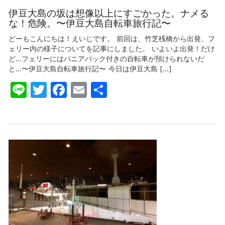
伊
転
豆
伊豆大島の坂は想像以上にすごかった。ナメる
車
大
な！危険。〜伊豆大島自転車旅行記〜
旅
島
行
の
どーもこんにちは！えいじです。 前回は、竹芝桟橋から出発、フ
記〜
坂
ェリー内の様子についてを記事にしました。 いよいよ出発！だけ
は
ど…フェリーにはパニアバック付きの自転車が預けられないだ
想
と…〜伊豆大島自転車旅行記〜 今日は伊豆大島 […]
像
以
Line
Twitter
Facebook
Email
共
上
に
有
す
ご
か
っ
た。
ナ
メ
る
な！
危
険。〜
伊
豆
大
島