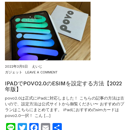
択！
2022年3月5日
えいじ
ON
ガジェット
LEAVE A COMMENT
IPAD
で
IPADでPOVO2.0のESIMを設定する方法【2022
POVO2.0
年版】
の
ESIM
povo2.0は正式にiPadに対応しました！ こちらの記事の方法は古
を
いので、設定方法は公式サイトから御覧ください〜 おすすめのプ
設
ランはこちらにまとめてます。 iPadにおすすめのsimカードは
定
povo2.0一択！ こん […]
す
る
Line
Twitter
Facebook
Email
共
方