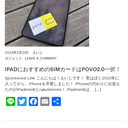
2022年3月21日
えいじ
ON
ガジェット
LEAVE A COMMENT
IPAD
に
IPADにおすすめのSIMカードはPOVO2.0一択！
お
す
Sponsored Link こんにちは！えいじです！ 実はぼく2022年に
す
入ってから、iPhoneを卒業しました！ iPhoneの代わりに出迎え
め
たのがiPadmini6とrakutenmini！ iPadmini6は、 […]
の
SIM
Line
Twitter
Facebook
Email
共
カ
ー
有
ド
は
POVO2.0
一