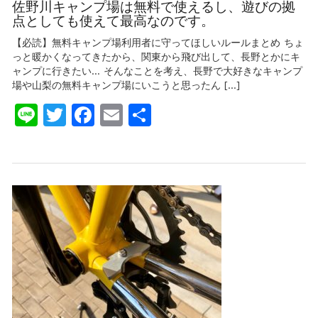
野
佐野川キャンプ場は無料で使えるし、遊びの拠
い
川
点としても使えて最高なのです。
キ
ャ
【必読】無料キャンプ場利用者に守ってほしいルールまとめ ちょ
ン
っと暖かくなってきたから、関東から飛び出して、長野とかにキ
プ
ャンプに行きたい… そんなことを考え、長野で大好きなキャンプ
場
場や山梨の無料キャンプ場にいこうと思ったん […]
は
無
Line
Twitter
Facebook
Email
共
料
で
有
使
え
る
し、
遊
び
の
拠
点
と
し
て
も
使
え
て