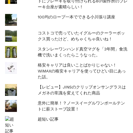
トにブレーキを取り付けられる801製作所のブレ
ーキ台座が素晴らしい！
100均のロープ一本でできる小川張り講座
コストコで売っていたイグルーのクーラーボッ
クス買ったけど、めちゃくちゃ良いね！
スタンレーワンハンド真空マグを「3年間」食洗
機で洗いまくったらこうなった。
格安キャリアは良いことばかりじゃない！
WiMAXの格安キャリアを使ってひどい目にあっ
た話。
【レビュー】JINSのクリップオンサングラスは
メガネの常識を変えてくれた商品
意外に簡単！？ノースイーグルワンポールテン
トに薪ストーブ設置！
超短い記事