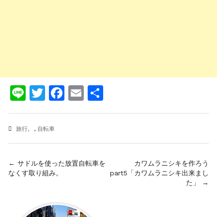
Line
Twitter
Facebook
Email
共
有
旅行
,
自転車
投
← サドルを使った放置自転車を
カワムラニシキを作ろう
なくす取り組み。
part5「カワムラニシキ出来まし
稿
た」 →
ナ
ビ