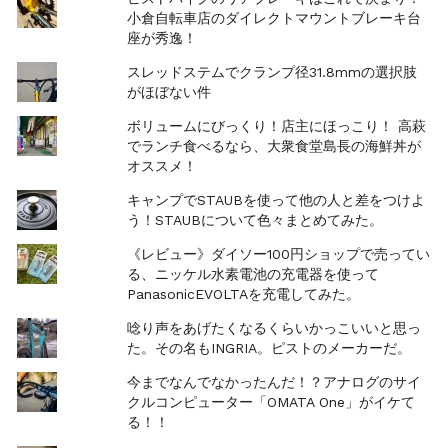
小倉自転車店のダイレクトマウントブレーキ台
座が秀逸！
スレッドステムでクランプ径31.8mmの選択肢
がほぼない件
ボリュームにびっくり！店主にほっこり！ 高萩
でランチ食べるなら、大衆食堂島長の海鮮丼が
オススメ！
キャンプでSTAUBを使って他の人と差をつけよ
う！STAUBについて色々まとめてみた。
《レビュー》ダイソー100円ショップで売ってい
る、ニッケル水素電池の充電器を使って
PanasonicEVOLTAを充電してみた。
唸り声をあげたくなるくらいかっこいいと思っ
た。その名もINGRIA。ピストのメーカーだ。
今までなんでなかったんだ！？アナログのサイ
クルコンピューター「OMATA One」がイケて
る！！