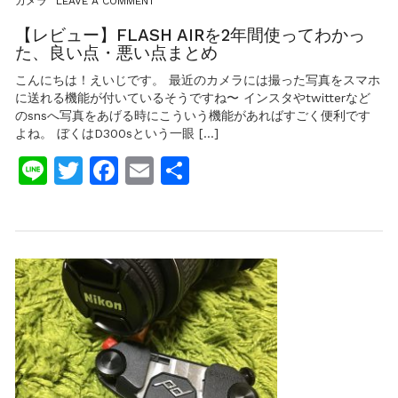
カメラ
LEAVE A COMMENT
だ
【レ
ら
ビ
【レビュー】FLASH AIRを2年間使ってわかっ
ボ
ュ
た、良い点・悪い点まとめ
ケ
ー】
て
FLASH
こんにちは！えいじです。 最近のカメラには撮った写真をスマホ
い
AIR
る
に送れる機能が付いているそうですね〜 インスタやtwitterなど
を
の
のsnsへ写真をあげる時にこういう機能があればすごく便利です
2
は
よね。 ぼくはD300sという一眼 […]
年
な
間
ぜ？
Line
Twitter
Facebook
Email
共
使
っ
有
て
わ
か
っ
た、
良
い
点・
悪
い
点
ま
と
め