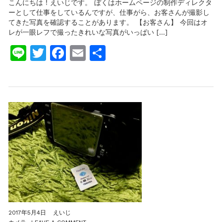
こんにちは！えいじです。 ぼくはホームページの制作ディレクタ
る】
ーとして仕事をしているんですが、仕事がら、お客さんが撮影し
モ
てきた写真を確認することがあります。 【お客さん】 今回はオ
ニ
タ
レが一眼レフで撮ったきれいな写真がいっぱい […]
ー
Line
Twitter
Facebook
Email
共
で
見
有
た
ら
綺
麗
な
写
真
な
の
に
パ
ソ
コ
ン
に
取
り
込
2017年5月4日
えいじ
ん
ON