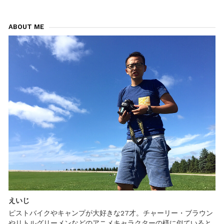
稿
カ
メ
ナ
ラ
ABOUT ME
ク
ビ
リ
ッ
ゲ
プ
を
ー
使
っ
シ
て
持
ョ
ち
歩
ン
こ
う！
えいじ
ピストバイクやキャンプが大好きな27才。チャーリー・ブラウン
やリトルグリーメンなどのアニメキャラクターの様に似ていると