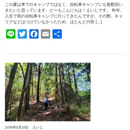
ROCKBROS(ロ
この夏は車でのキャンプではなく、自転車キャンプにも複数回い
ッ
きたいと思っています。どーもこんにちは！えいじです。 昨年、
ク
人生で初の自転車キャンプに行ってきたんですが、その際、キャ
ブ
リアなどはつけていなかったため、ほとんどの荷 […]
ロ
ス)
Line
Twitter
Facebook
Email
共
の
パ
有
ニ
ア
バ
ッ
ク
は
見
た
目、
値
段、
全
て
良
し！
2018年5月21日
えいじ