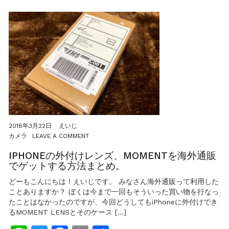
LENS
が
NO1
2018年3月22日
えいじ
ON
カメラ
LEAVE A COMMENT
IPHONE
の
IPHONEの外付けレンズ、MOMENTを海外通販
外
でゲットする方法まとめ。
付
け
どーもこんにちは！えいじです。 みなさん海外通販って利用した
レ
ことありますか？ ぼくは今まで一回もそういった買い物を行なっ
ン
たことはなかったのですが、今回どうしてもiPhoneに外付けでき
ズ、
るMOMENT LENSとそのケース […]
MOMENT
を