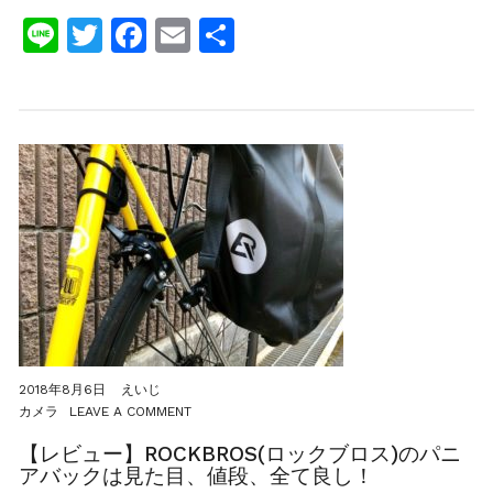
プ
Line
Twitter
Facebook
Email
共
の
装
有
備
を
揃
え
る〜
伊
豆
大
島
自
転
車
旅
行
記〜
2018年8月6日
えいじ
ON
カメラ
LEAVE A COMMENT
【レ
ビ
【レビュー】ROCKBROS(ロックブロス)のパニ
ュ
アバックは見た目、値段、全て良し！
ー】