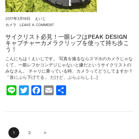
2017年3月19日
えいじ
ON
カメラ
LEAVE A COMMENT
サ
イ
サイクリスト必見！一眼レフはPEAK DESIGN
ク
キャプチャーカメラクリップを使って持ち歩こ
リ
う！
ス
ト
こんにちは！えいじです。 写真を撮るならスマホのカメラじゃな
必
くて、一眼レフかコンデジじゃないと嫌だというサイクリストの
見！
みなさん。 チャリに乗っている時、カメラってどうしてますか？
一
眼
「首にぶら下げてる」 だけど、ぶらぶらし […]
レ
Line
Twitter
Facebook
Email
共
フ
は
有
PEAK
DESIGN
キ
ャ
プ
チ
投
ャ
1
2
>
ー