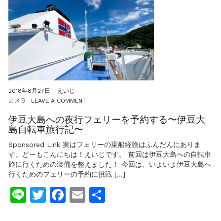
2018年8月27日
えいじ
ON
カメラ
LEAVE A COMMENT
伊
豆
伊豆大島への夜行フェリーを予約する〜伊豆大
大
島自転車旅行記〜
島
へ
Sponsored Link 実はフェリーの乗船経験はふんだんにありま
の
す。どーもこんにちは！えいじです。 前回は伊豆大島への自転車
夜
旅に行くための装備を整えました！ 今回は、いよいよ伊豆大島へ
行
行くためのフェリーの予約に挑戦 […]
フ
ェ
Line
Twitter
Facebook
Email
共
リ
ー
有
を
予