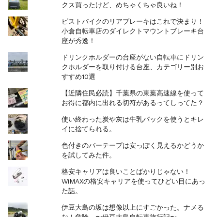
クス買ったけど、めちゃくちゃ良いね！
ピストバイクのリアブレーキはこれで決まり！
小倉自転車店のダイレクトマウントブレーキ台
座が秀逸！
ドリンクホルダーの台座がない自転車にドリン
クホルダーを取り付ける台座、カテゴリー別お
すすめ10選
【近隣住民必読】千葉県の東葉高速線を使って
お得に都内に出れる切符があるってしってた？
使い終わった炭や灰は牛乳パックを使うとキレ
イに捨てられる。
色付きのバーテープは安っぽく見えるかどうか
を試してみた件。
格安キャリアは良いことばかりじゃない！
WiMAXの格安キャリアを使ってひどい目にあっ
た話。
伊豆大島の坂は想像以上にすごかった。ナメる
な！危険。〜伊豆大島自転車旅行記〜