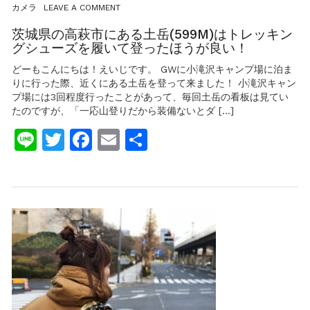
ON
カメラ
LEAVE A COMMENT
茨
城
茨城県の高萩市にある土岳(599M)はトレッキン
県
グシューズを履いて登ったほうが良い！
の
高
どーもこんにちは！えいじです。 GWに小滝沢キャンプ場に泊ま
萩
りに行った際、近くにある土岳を登って来ました！ 小滝沢キャン
市
プ場には3回程度行ったことがあって、毎回土岳の看板は見てい
に
たのですが、「一応山登りだから装備ないとダ […]
あ
る
Line
Twitter
Facebook
Email
共
土
岳
有
(599M)
は
ト
レ
ッ
キ
ン
グ
シ
ュ
ー
ズ
を