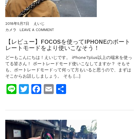
履
い
て
登
っ
2018年5月7日
えいじ
た
ON
カメラ
LEAVE A COMMENT
ほ
【レ
う
ビ
【レビュー】FOCOSを使ってIPHONEのポート
が
ュ
レートモードをより使いこなそう！
良
ー】
い！
FOCOS
どーもこんにちは！えいじです。 iPhone7plus以上の端末を使っ
を
てる皆さん！ ポートレードモード使いこなしてますか？ そもそ
使
も、ポートレードモードって何って方もいると思うので、まずは
っ
そこからお話ししましょう。 そも […]
て
IPHONE
Line
Twitter
Facebook
Email
共
の
ポ
有
ー
ト
レ
ー
ト
モ
ー
ド