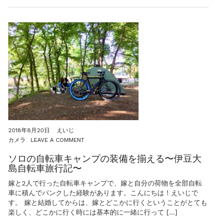
約
す
る〜
伊
豆
大
島
自
転
車
旅
行
記〜
2018年8月20日
えいじ
ON
カメラ
LEAVE A COMMENT
ソ
ロ
ソロの自転車キャンプの装備を揃える〜伊豆大
の
島自転車旅行記〜
自
転
嫁と2人で行った自転車キャンプで、嫁と自分の荷物を全部自転
車
車に積んでパンクした経験があります。こんにちは！えいじで
キ
す。 嫁と結婚してからは、嫁とどこかに行くということがとても
ャ
楽しく、どこかに行く時には基本的に一緒に行って […]
ン