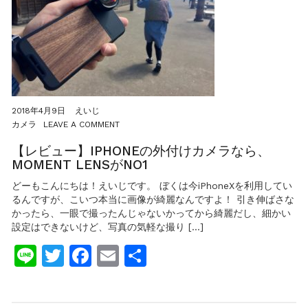
を
よ
り
使
い
こ
な
そ
う！
2018年4月9日
えいじ
ON
カメラ
LEAVE A COMMENT
【レ
ビ
【レビュー】IPHONEの外付けカメラなら、
ュ
MOMENT LENSがNO1
ー】
IPHONE
どーもこんにちは！えいじです。 ぼくは今iPhoneXを利用してい
の
るんですが、こいつ本当に画像が綺麗なんですよ！ 引き伸ばさな
外
かったら、一眼で撮ったんじゃないかってから綺麗だし、細かい
付
設定はできないけど、写真の気軽な撮り […]
け
カ
Line
Twitter
Facebook
Email
共
メ
ラ
有
な
ら、
MOMENT