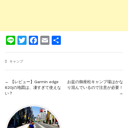
Line
Twitter
Facebook
Email
共
有
キャンプ
投
← 【レビュー】Garmin edge
お盆の御座松キャンプ場はかな
820jの地図は、凄すぎて使えな
り混んでいるので注意が必要！
稿
い？
→
ナ
ビ
ゲ