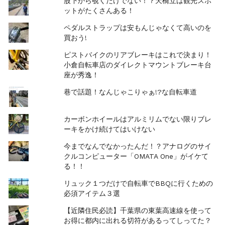
股下から覗くだけでない！？天橋立は観光スポ
ットがたくさんある！
ペダルストラップは安もんじゃなくて高いのを
買おう!
ピストバイクのリアブレーキはこれで決まり！
小倉自転車店のダイレクトマウントブレーキ台
座が秀逸！
巷で話題！なんじゃこりゃぁ!?な自転車道
カーボンホイールはアルミリムでない限りブレ
ーキをかけ続けてはいけない
今までなんでなかったんだ！？アナログのサイ
クルコンピューター「OMATA One」がイケて
る！！
リュック１つだけで自転車でBBQに行くための
必須アイテム３選
【近隣住民必読】千葉県の東葉高速線を使って
お得に都内に出れる切符があるってしってた？