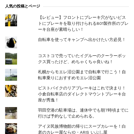
人気の投稿とページ
【レビュー】フロントにブレーキ穴がないピス
トにブレーキを取り付けられる801製作所のブレ
ーキ台座が素晴らしい！
自転車を使ってキャンプへ出かけたい方必見！
コストコで売っていたイグルーのクーラーボッ
クス買ったけど、めちゃくちゃ良いね！
札幌からモエレ沼公園まで自転車で行こう！自
転車乗りにおすすめモエレ沼公園
ピストバイクのリアブレーキはこれで決まり！
小倉自転車店のダイレクトマウントブレーキ台
座が秀逸！
羽田空港の駐車場は、連休中でも朝7時頃までに
行けば予約なしで止められる。
アイヌ民族博物館の帰りにスープカレーを！白
老のカレー屋ならIO・ARIS いぶし屋