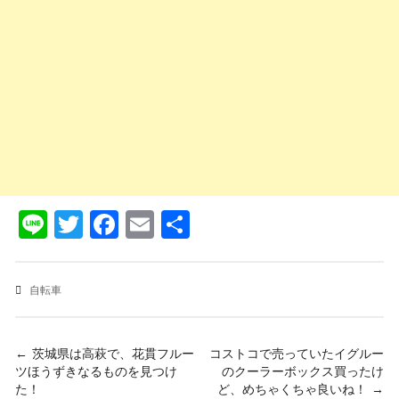
Line
Twitter
Facebook
Email
共
有
自転車
投
← 茨城県は高萩で、花貫フルー
コストコで売っていたイグルー
ツほうずきなるものを見つけ
のクーラーボックス買ったけ
稿
た！
ど、めちゃくちゃ良いね！ →