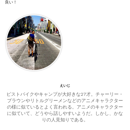
良い！
ナ
ビ
ゲ
ー
シ
ョ
ン
えいじ
ピストバイクやキャンプが大好きな27才。チャーリー・
ブラウンやリトルグリーメンなどのアニメキャラクター
の様に似ているとよく言われる。アニメのキャラクター
に似ていて、どうやら話しやすいようだ。しかし、かな
りの人見知りである。