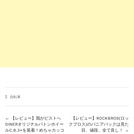
自転車
投
← 【レビュー】我がピストへ
【レビュー】ROCKBROS(ロッ
DINERオリジナルバトンホイー
クブロス)のパニアバックは見た
稿
ルC.B.3+を装着！めちゃカッコ
目、値段、全て良し！ →