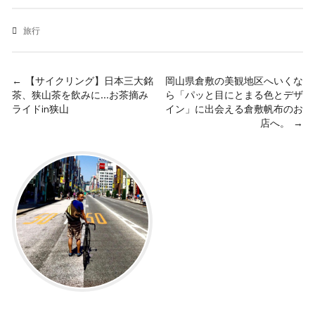
有
旅行
投
← 【サイクリング】日本三大銘
岡山県倉敷の美観地区へいくな
茶、狭山茶を飲みに…お茶摘み
ら「パッと目にとまる色とデザ
稿
ライドin狭山
イン」に出会える倉敷帆布のお
店へ。 →
ナ
ビ
ゲ
ー
シ
ョ
ン