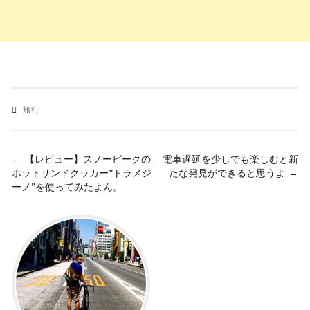
旅行
投
← 【レビュー】スノーピークの
電車遅延を少しでも楽しむと新
ホットサンドクッカー”トラメジ
たな発見ができると思うよ →
稿
ーノ”を使ってみたよん。
ナ
ビ
ゲ
ー
シ